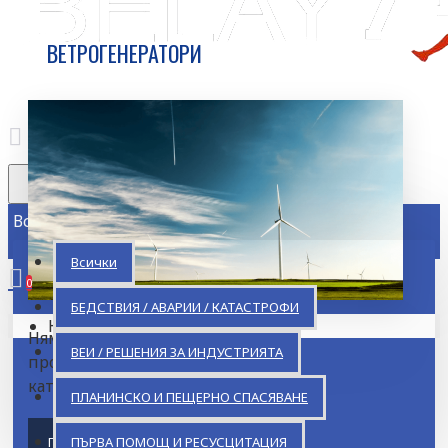
ВЕТРОГЕНЕРАТОРИ
Всички
Всички
0
БЕДСТВИЯ / АВАРИИ / КАТАСТРОФИ
Кошницата ви е празна!
Няма добавени
ВЕИ / РЕШЕНИЯ ЗА ИНДУСТРИЯТА
продукти в тази
категория.
ПЛАНИНСКО И ПЕЩЕРНО СПАСЯВАНЕ
ПРОДЪЛЖИ
ПЪРВА ПОМОЩ И РЕСУСЦИТАЦИЯ