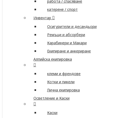
работа / спасяване
катерене / спорт
Инвентар
Осигурители и десандьори
Ремъци и абсорбери
Карабинери и Макари
Екипиране и анкериране
Алпийска екипировка
клеми и френдове
Котки и пикели
Лична екипировка
Осветление и Каски
Каски