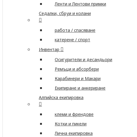
Ленти и Лентови примки
Седалки, сбруи и колани
работа / спасяване
катерене / спорт
Инвентар
Осигурители и десандьори
Ремъци и абсорбери
Карабинери и Макари
Екипиране и анкериране
Алпийска екипировка
клеми и френдове
Котки и пикели
Лична екипировка