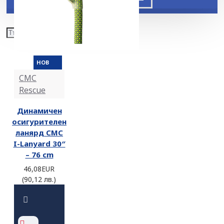
НОВ
CMC
Rescue
Динамичен
осигурителен
ланярд CMC
I-Lanyard 30″
– 76 cm
46,08EUR
(90,12 лв.)