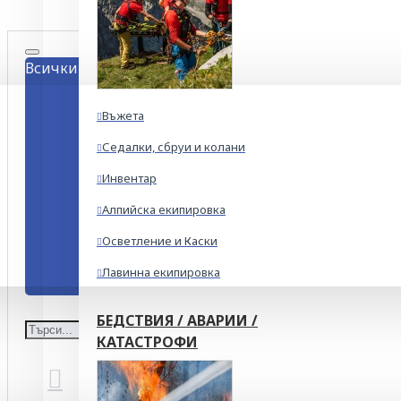
Всички
Въжета
Седалки, сбруи и колани
Инвентар
Алпийска екипировка
Осветление и Каски
Лавинна екипировка
БЕДСТВИЯ / АВАРИИ /
КАТАСТРОФИ