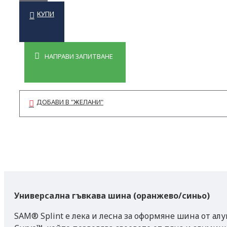
КУПИ
НАПРАВИ ЗАПИТВАНЕ
ДОБАВИ В "ЖЕЛАНИ"
Универсална гъвкава шина (оранжево/синьо)
SAM® Splint е лека и лесна за оформяне шина от а