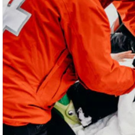
AED / Ресусцитация
IFAK / TRAUMA / АПТЕЧКИ
Евакуация / Обездвижване
Учебна екипировка
Литература
Чанти за парамедици