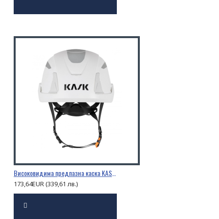
Високовидима предпазна каска KASK PRIMERO HI VIZ
173,64EUR (339,61 лв.)