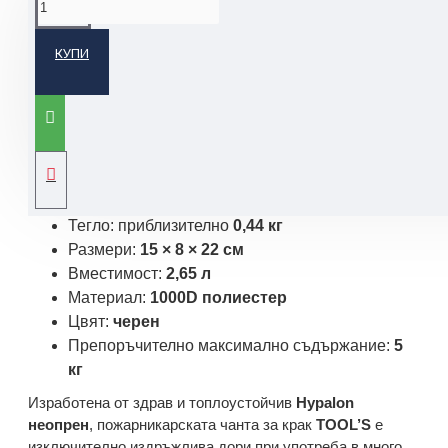
КУПИ
Компактният органайзер
Tool’s
за спасителни служби и
пожарникари е проектиран така, че да може да се
закрепва към крака или колана и да побира спешни
материали и принадлежности, без да пречи с
допълнителни чанти или раници.
Технически данни:
Тегло: приблизително
0,44 кг
Размери:
15 × 8 × 22 см
Вместимост:
2,65 л
Материал:
1000D полиестер
Цвят:
черен
Препоръчително максимално съдържание:
5
кг
Изработена от здрав и топлоустойчив
Hypalon
неопрен
, пожарникарската чанта за крак
TOOL’S
е
изключително издръжлива дори при употреба в много