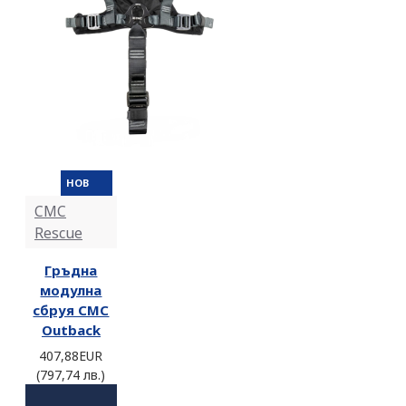
НОВ
CMC
Rescue
Гръдна
модулна
сбруя CMC
Outback
407,88EUR
(797,74 лв.)