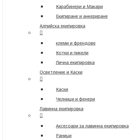
Карабинери и Макари
Екипиране и анкериране
Алпийска екипировка
клеми и френдове
Котки и пикели
Лична екипировка
Осветление и Каски
Каски
Челници и фенери
Лавинна екипировка
Аксесоари за лавинна екипировка
Раници