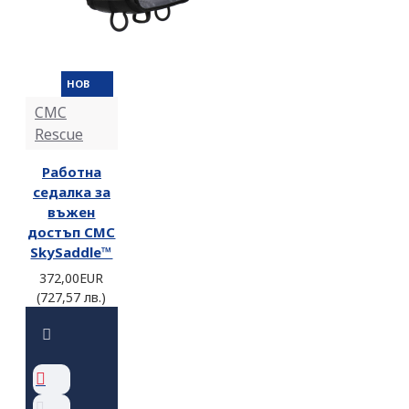
НОВ
CMC
Rescue
Работна
седалка за
въжен
достъп CMC
SkySaddle™
372,00EUR
(727,57 лв.)