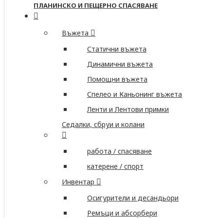
ПЛАНИНСКО И ПЕЩЕРНО СПАСЯВАНЕ
Въжета
Статични въжета
Динамични въжета
Помощни въжета
Спелео и Каньонинг въжета
Ленти и Лентови примки
Седалки, сбруи и колани
работа / спасяване
катерене / спорт
Инвентар
Осигурители и десандьори
Ремъци и абсорбери