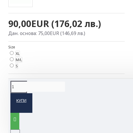
90,00EUR (176,02 лв.)
Дан. основа: 75,00EUR (146,69 лв.)
Size
XL
M/L
S
ОПИСАНИЕ НА ПРОДУКТА
КУПИ
Супер лека седалка за алпинизъм и ски
Седалката ALTITUDE е предназначена за
алпинизъм и ски алпинизъм. Благодарение на