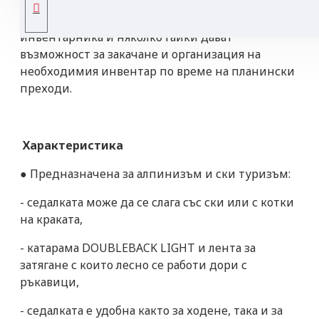
проста конструкция тази седалка може да се
обува със ски или с котки на краката. Два
инвентарника и няколко гайки дават
възможност за закачане и организация на
необходимия инвентар по време на планински
преходи.
Характеристика
● Предназначена за алпинизъм и ски туризъм:
- седалката може да се слага със ски или с котки
на краката,
- катарама DOUBLEBACK LIGHT и лента за
затягане с които лесно се работи дори с
ръкавици,
- седалката е удобна както за ходене, така и за