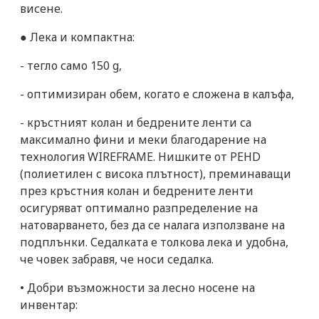
висене.
● Лека и компактна:
- тегло само 150 g,
- оптимизиран обем, когато е сложена в калъфа,
- кръстният колан и бедрените ленти са
максимално фини и меки благодарение на
технология WIREFRAME. Нишките от PEHD
(полиетилен с висока плътност), преминаващи
през кръстния колан и бедрените ленти
осигуряват оптимално разпределение на
натоварването, без да се налага използване на
подплънки. Седалката е толкова лека и удобна,
че човек забравя, че носи седалка.
• Добри възможности за лесно носене на
инвентар: