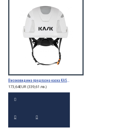
Високовидима предпазна каска KASK PRIMERO HI VIZ
173,64EUR (339,61 лв.)