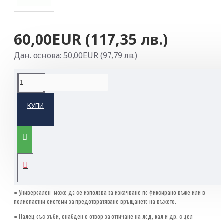
60,00EUR (117,35 лв.)
Дан. основа: 50,00EUR (97,79 лв.)
ОПИСАНИЕ НА ПРОДУКТА
КУПИ
Компактен универсален самохват
Самохватът
BASIC
е със сравнително малък размер, което го прави
изключително удобен за хващане с ръка. Широк долен отвор позволява
лесно включване на карабинери на осигурителен ремък и педал.
Характеристика
● Компактен самохват, изключително удобен за хващане.
● Универсален: може да се използва за изкачване по фиксирано въже или в
полиспастни системи за предотвратяване връщането на въжето.
● Палец със зъби, снабден с отвор за оттичане на лед, кал и др. с цел