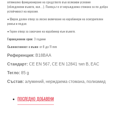
оптимално функциониране на средството във всякакви условия
(обледенени въжета, кал....). Палецът е от неръждаема стомана за по-добра
устойчивост на корозия.
● Широк долен отвор за лесно включване на карабинери на осигурителен
ремък и педал.
● Горен отвор за закачане на карабинер към въжето.
Гаранционен срок
: 3 години
Съвместимост с въже
: от 8 до 11 mm
Референция:
B18BAA
Стандарт:
CE EN 567, CE EN 12841 тип B, EAC
Тегло:
85 g
Състав:
алуминий, нерждаема стомана, полиамид
ПОСЛЕДНО ДОБАВЕНИ