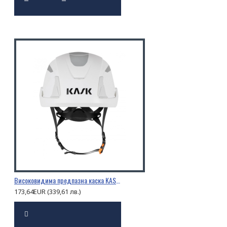
Високовидима предпазна каска KASK PRIMERO HI VIZ
173,64EUR (339,61 лв.)