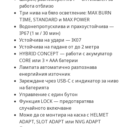
работа отблизо
Три нива на бяло осветление: MAX BURN
TIME, STANDARD и MAX POWER
Водонепропусклива и прахоустойчива —
IP67 (1 м / 30 мин)
Устойчива на удари — IK07
Устойчива на падане от до 2 метра
HYBRID CONCEPT — работи с акумулатор
CORE или 3 × AAA батерии
Лампата автоматично разпознава
енергийния източник
Зареждане чрез USB-C с индикатор за ниво
на батерията
Управление с един бутон
Функция LOCK — предотвратява
случайното включване
Може да се монтира на каска с HELMET
ADAPT, SLOT ADAPT или NVG ADAPT