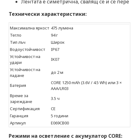
Лентата е симетрична, свалящ се и се пере
Технически характеристики:
Максимална яркост
475 лумена
Тегло
94 г
Тип лъч
Широк
Водоустойчивост
IP67
Устойчивост на
IK07
удари
Устойчивост на
до 2 м
падане
CORE 1250 mAh (3.6V / 4.5 Wh) или 3 ×
Батерия
AAA/LR03
Време за
3.5 ч
зареждане
Сертификация
CE
Гаранция
5 години
Артикул
E069CB00
Режими на осветление с акумулатор CORE: