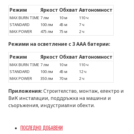
Режим
Яркост
Обхват
Автономност
MAX BURN TIME
7 лм
10 м
110 ч
STANDARD
100 лм
45 м
7 ч
MAX POWER
475 лм
75 м
2 ч
Режими на осветление с 3 AAA батерии:
Режим
Яркост
Обхват
Автономност
MAX BURN TIME
7 лм
10 м
110 ч
STANDARD
100 лм
45 м
12 ч
MAX POWER
350 лм
70 м
2 ч
Приложения:
Строителство, монтаж, електро и
ВиК инсталации, поддръжка на машини и
съоръжения, индустриални обекти.
ПОСЛЕДНО ДОБАВЕНИ