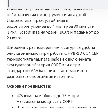
от надеждна светлина при различни работни
условия. Ултра-компактна и лека, тя лесно се
побира в кутия с инструменти или джоб.
Издръжлива, прахоустойчива и
водонепропусклива до 1 метър за 30 минути
(IP67), устойчива на удари (IK07) и падане от до
2 метра.
Широкият, равномерен лъч осигурява удобна
близка видимост при работа. С HYBRID CONCEPT
технологията лампата работи с включената
акумулаторна батерия CORE или с три
стандартни AAA батерии — автоматично
разпознава енергийния източник.
Основни предимства:
475 лумена и обхват до 75 м при
максимална мощност с CORE
Широк, равномерен лъч — оптимален за