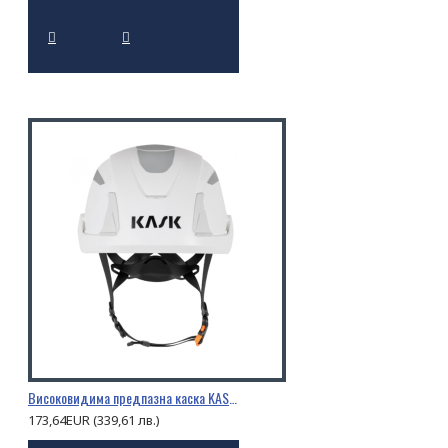
Високовидима предпазна каска KASK PRIMERO HI VIZ
173,64EUR (339,61 лв.)