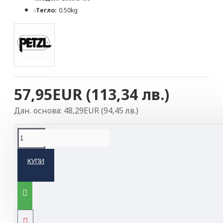
Тегло:
0.50kg
57,95EUR (113,34 лв.)
Дан. основа: 48,29EUR (94,45 лв.)
ОПИСАНИЕ НА ПРОДУКТА
КУПИ
Petzl ARIA 1R — компактна надеждност за
ежедневната работа
ARIA 1R е проектирана за занаятчии и
специалисти по поддръжка, които имат нужда