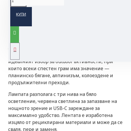
КУПИ
Petzl SWIFT LT — максимална светлина,
минимално тегло
SWIFT LT е ултра-компактна и ултра-лека челна
лампа, която се събира в дланта на ръката ви. С
тегло само 43 г и мощност до 380 лумена, тя е
идеалният избор за outdoor активности, при
които всеки спестен грам има значение —
планинско бягане, алпинизъм, колоездене и
продължителни преходи.
Лампата разполага с три нива на бяло
осветление, червена светлина за запазване на
нощното зрение и USB-C зареждане за
максимално удобство. Лентата е изработена
изцяло от рециклирани материали и може да се
сваля, пере и заменя.