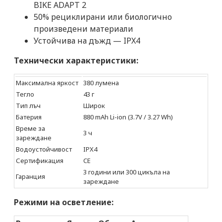
BIKE ADAPT 2
50% рециклирани или биологично
произведени материали
Устойчива на дъжд — IPX4
Технически характеристики:
Максимална яркост
380 лумена
Тегло
43 г
Тип лъч
Широк
Батерия
880 mAh Li-ion (3.7V / 3.27 Wh)
Време за
3 ч
зареждане
Водоустойчивост
IPX4
Сертификация
CE
3 години или 300 цикъла на
Гаранция
зареждане
Режими на осветление: