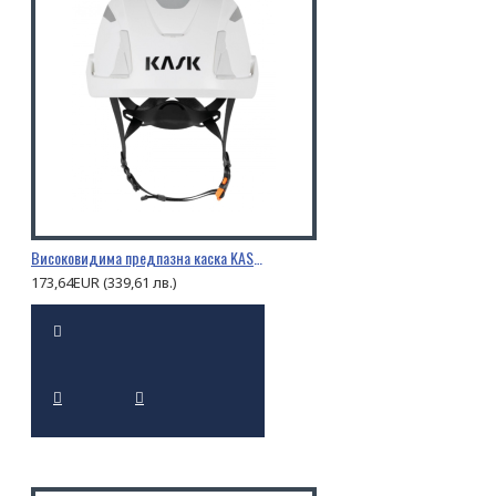
Високовидима предпазна каска KASK PRIMERO HI VIZ
173,64EUR (339,61 лв.)