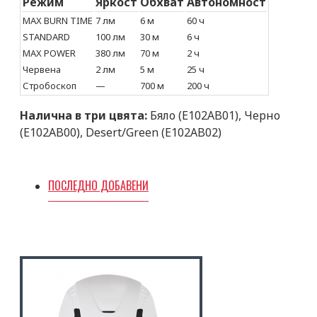
Режим
Яркост
Обхват
Автономност
MAX BURN TIME
7 лм
6 м
60 ч
STANDARD
100 лм
30 м
6 ч
MAX POWER
380 лм
70 м
2 ч
Червена
2 лм
5 м
25 ч
Стробоскоп
—
700 м
200 ч
Налична в три цвята:
Бяло (E102AB01), Черно
(E102AB00), Desert/Green (E102AB02)
ПОСЛЕДНО ДОБАВЕНИ