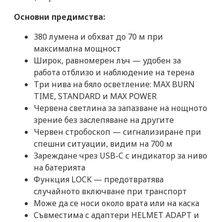
Основни предимства:
380 лумена и обхват до 70 м при
максимална мощност
Широк, равномерен лъч — удобен за
работа отблизо и наблюдение на терена
Три нива на бяло осветление: MAX BURN
TIME, STANDARD и MAX POWER
Червена светлина за запазване на нощното
зрение без заслепяване на другите
Червен стробоскоп — сигнализиране при
спешни ситуации, видим на 700 м
Зареждане чрез USB-C с индикатор за ниво
на батерията
Функция LOCK — предотвратява
случайното включване при транспорт
Може да се носи около врата или на каска
Съвместима с адаптери HELMET ADAPT и