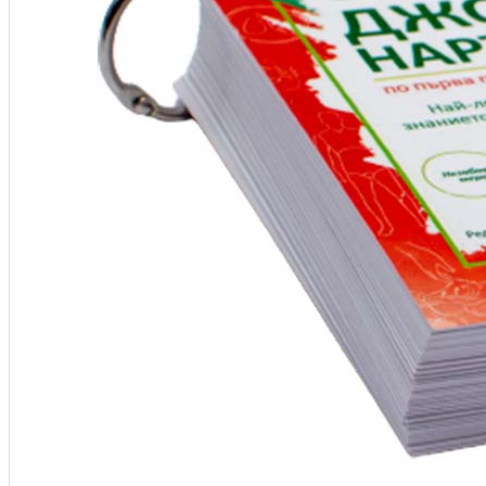
AED / Ресусцитация
IFAK / TRAUMA / АПТЕЧКИ
Евакуация / Обездвижване
Учебна екипировка
Литература
Чанти за парамедици