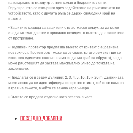
натоварването между кръстния колан и бедрените ленти.
Рерулирането се извършва чрез задействане на ръкохватката на
устройството, като с другата ръка се държи свободния край на
въжето.
• Зашитите краища са защитени с пластмасов шлаух, за да може
съединителят да стои в правилна позиция, а въжето да е защитено
от протриване.
• Подвижен протектор предпазва въжето от контакт с абразивна
повърхност. Протекторът може да се сваля, когато ремъкът ще се
използва единичен (закачен само с единия край за сбруята), за да
може работещият да застава максимално близо до точката на
закрепване.
• Предлагат се в седем дължини: 2, 3, 4, 5, 10, 15 и 20 m. Дължината
може лесно да се идентифицира по цветен етикет, който се намира
в края на въжето, в който се закача карабинера.
• Въжето се продава отделно като резервна част.
ПОСЛЕДНО ДОБАВЕНИ