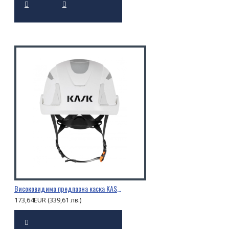
Високовидима предпазна каска KASK PRIMERO HI VIZ
173,64EUR (339,61 лв.)