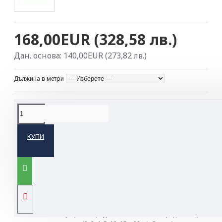
168,00EUR (328,58 лв.)
Дан. основа: 140,00EUR (273,82 лв.)
Дължина в метри
ОПИСАНИЕ НА ПРОДУКТА
КУПИ
Регулируем позициониращ ремък
Ремъкът (въжето) GRILLON се използва за реализиране на
позициониращи системи в допълнение към системите срещу
падане от височина. Той дават възможност за удобно
позициониране на работещия и точно и лесно регулиране на
необходимата дължина на въжето в зависимост от спецификата на
работата. Могат да се използват като единични или като двойни в
зависимост от ситуацията. Средството GRILLON се предлага в два