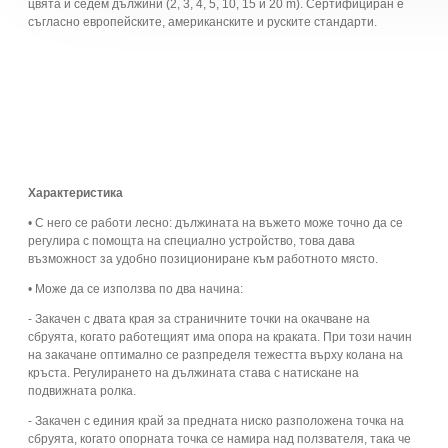
цвята и седем дължини (2, 3, 4, 5, 10, 15 и 20 m). Сертифициран е
съгласно европейските, американските и руските стандарти.
Характеристика
• С него се работи лесно: дължината на въжето може точно да се
регулира с помощта на специално устройство, това дава
възможност за удобно позициониране към работното място.
• Може да се използва по два начина:
- Закачен с двата края за страничните точки на окачване на
сбруята, когато работещият има опора на краката. При този начин
на закачане оптимално се разпределя тежестта върху колана на
кръста. Регулирането на дължината става с натискане на
подвижната ролка.
- Закачен с единия край за предната ниско разположена точка на
сбруята, когато опорната точка се намира над ползвателя, така че