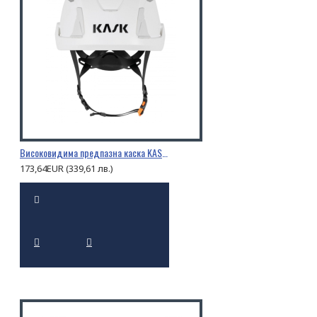
Високовидима предпазна каска KASK PRIMERO HI VIZ
173,64EUR (339,61 лв.)