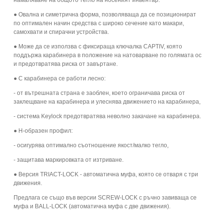
намаляване на общото тегло на носеният инвентар.
● Овална и симетрична форма, позволяваща да се позиционират
по оптимален начин средства с широко сечение като макари,
самохвати и спирачни устройства.
● Може да се използва с фиксираща ключалка CAPTIV, която
поддържа карабинера в положение на натоварване по голямата ос
и предотвратява риска от завъртане.
● С карабинера се работи лесно:
- от вътрешната страна е заоблен, което ограничава риска от
заклещване на карабинера и улеснява движението на карабинера,
- система Keylock предотвратява неволно закачане на карабинера.
● Н-образен профил:
- осигурява оптимално съотношение якост/малко тегло,
- защитава маркировката от изтриване.
● Версия TRIACT-LOCK - автоматична муфа, която се отваря с три
движения.
Предлага се също във версии SCREW-LOCK с ръчно завиваща се
муфа и BALL-LOCK (автоматична муфа с две движения).