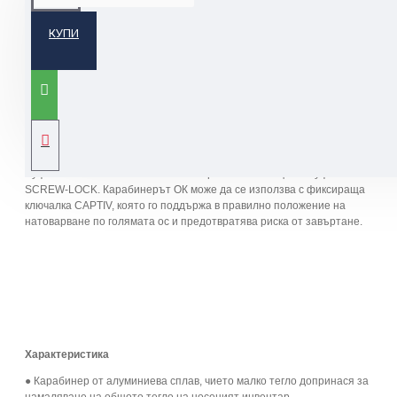
КУПИ
Овален симетричен карабинер с автоматична муфа
Лекият асиметричен карабинер OK е произведен от алуминиева
сплав. Той е с овална форма, даваща възможност за оптимално
позициониране на средства с широко сечение от типа на макари,
самохвати и спирачни устройства. Заоблената вътрешна част и
системата на затваряне Keylock улесняват работата с него.
Предлага се с три различни системи на затваряне: автоматични
муфи TRIACT-LOCK и BALL-LOCK и ръчно завиваща се муфа
SCREW-LOCK. Карабинерът ОК може да се използва с фиксираща
ключалка CAPTIV, която го поддържа в правилно положение на
натоварване по голямата ос и предотвратява риска от завъртане.
Характеристика
● Карабинер от алуминиева сплав, чието малко тегло допринася за