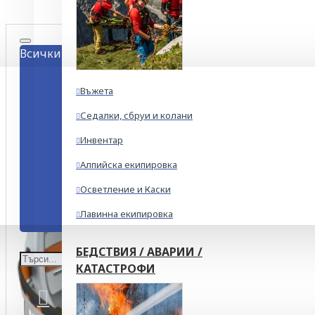
Всички
Въжета
Седалки, сбруи и колани
Инвентар
Алпийска екипировка
Осветление и Каски
Лавинна екипировка
БЕДСТВИЯ / АВАРИИ /
КАТАСТРОФИ