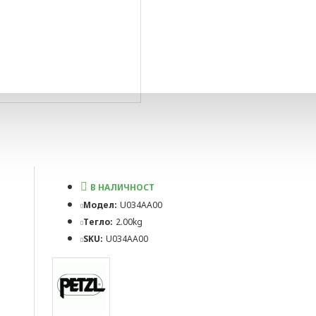
В НАЛИЧНОСТ
Модел:
U034AA00
Тегло:
2.00kg
SKU:
U034AA00