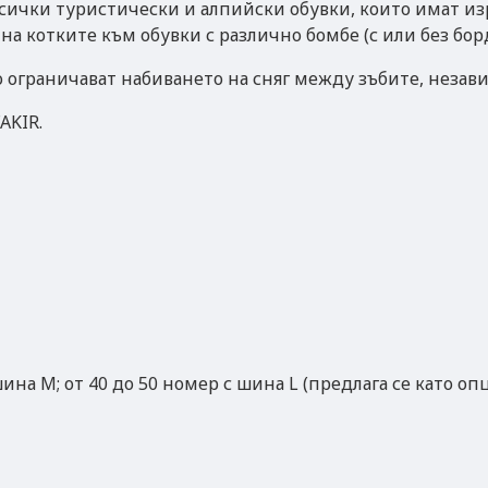
сички туристически и алпийски обувки, които имат изр
 на котките към обувки с различно бомбе (с или без бор
 ограничават набиването на сняг между зъбите, незави
AKIR.
ина M; от 40 до 50 номер с шина L (предлага се като оп