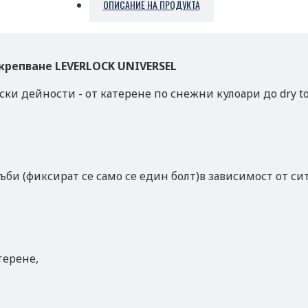
ОПИСАНИЕ НА ПРОДУКТА
акрепване LEVERLOCK UNIVERSEL
и дейности - от катерене по снежни кулоари до dry to
и (фиксират се само се един болт)в зависимост от си
терене,