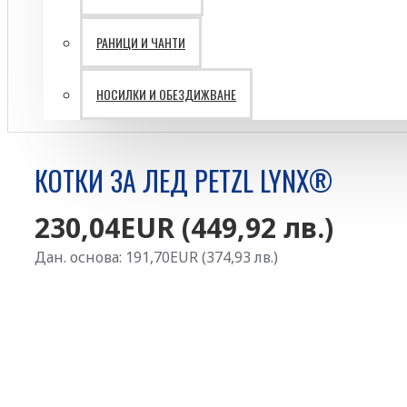
РАНИЦИ И ЧАНТИ
Батерии VARTA
НОСИЛКИ И ОБЕЗДИЖВАНЕ
Ветрогенератори
Затворени пространства
Лични предпазни средства
КОТКИ ЗА ЛЕД PETZL LYNX®
Работа на височина
230,04EUR (449,92 лв.)
ПЪРВА ПОМОЩ И
Дан. основа: 191,70EUR (374,93 лв.)
РЕСУСЦИТАЦИЯ