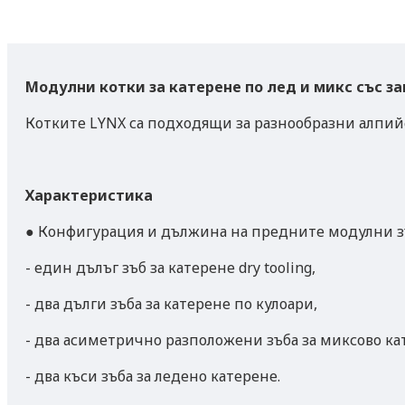
Модулни котки за катерене по лед и микс със з
Котките LYNX са подходящи за разнообразни алпийск
Характеристика
● Конфигурация и дължина на предните модулни зъб
- един дълъг зъб за катерене dry tooling,
- два дълги зъба за катерене по кулоари,
- два асиметрично разположени зъба за миксово ка
- два къси зъба за ледено катерене.