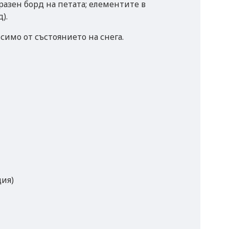
азен борд на петата; елементите в
д).
симо от състоянието на снега.
ция)