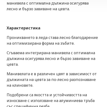
манивела с оптимална дължина осигурява
лесно и бързо завиване на цевта.
Характеристика
Проникването в леда става лесно благодарение
на оптимизирана форма на зъбите.
Сгъваема интегрирана манивела с оптимална
дължина осигурява лесно и бързо завиване на
цевта.
Манивелата е в различен цвят в зависимост от
дължината на цевта за по-лесно разпознаване
на клиновете.
Подобрени са якостта и устойчивостта на
износване с използване на алуминиева тръба
със специфична резба.