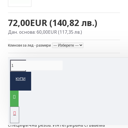
72,00EUR (140,82 лв.)
Дан. основа: 60,00EUR (117,35 лв.)
Клинове за лед - размери
ОПИСАНИЕ НА ПРОДУКТА
КУПИ
Клинове за лед с манивела
Цевите за лед LASER SPEED на Petzl лесно
захапват леда благодарение на оптимизирана
форма на зъбите. Здравината и трайността са
подобрени с използване на стоманена тръба със
специфична резба. Интегрирана сгъваема