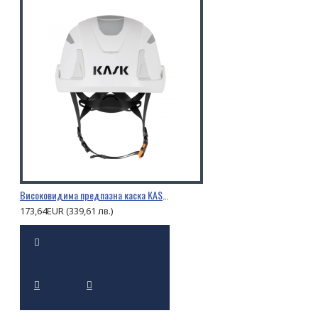
Високовидима предпазна каска KASK PRIMERO HI VIZ
173,64EUR (339,61 лв.)