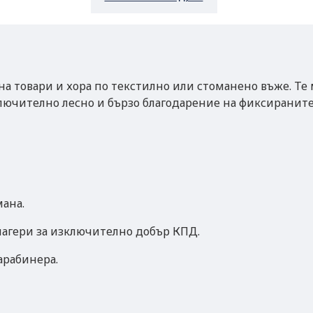
 товари и хора по текстилно или стоманено въже. Те 
лючително лесно и бързо благодарение на фиксираните
мана.
лагери за изключително добър КПД.
арабинера.