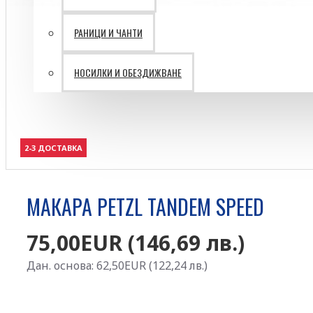
РАНИЦИ И ЧАНТИ
Батерии VARTA
НОСИЛКИ И ОБЕЗДИЖВАНЕ
Ветрогенератори
Затворени пространства
Лични предпазни средства
Работа на височина
2-3 ДОСТАВКА
ПЪРВА ПОМОЩ И
МАКАРА PETZL TANDEM SPEED
РЕСУСЦИТАЦИЯ
75,00EUR (146,69 лв.)
Дан. основа: 62,50EUR (122,24 лв.)