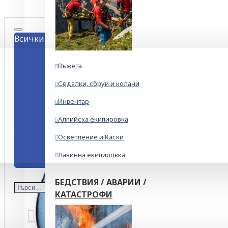
Всички
Въжета
Седалки, сбруи и колани
Инвентар
Алпийска екипировка
Осветление и Каски
Лавинна екипировка
БЕДСТВИЯ / АВАРИИ /
КАТАСТРОФИ