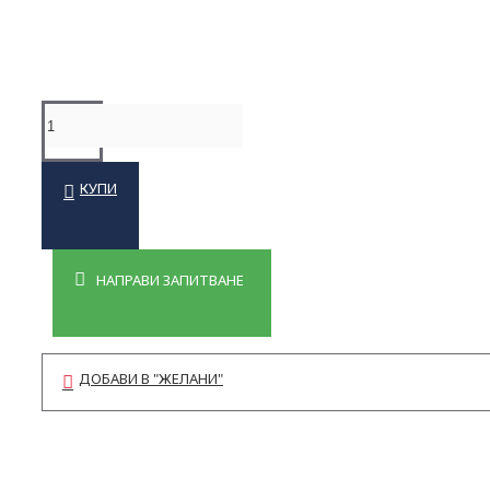
AED / Ресусцитация
IFAK / TRAUMA / АПТЕЧКИ
Евакуация / Обездвижване
Учебна екипировка
КУПИ
Литература
Чанти за парамедици
НАПРАВИ ЗАПИТВАНЕ
ДОБАВИ В "ЖЕЛАНИ"