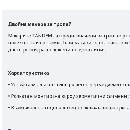
Двойна макара за тролей
Макарите TANDEM са предназначени за транспорт на
полиспастни системи. Тези макари се поставят изк
двете ролки, разположени по една линия.
Характеристика
• Устойчива на износване ролка от неръждаема сто
• Ролката е монтирана върху херметични сачмени 
• Възможност за едновременно включване на три к