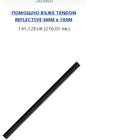
ПОМОЩНО ВЪЖЕ TENDON
AED / Ресусцитация
REFLECTIVE 6MM х 100М
IFAK / TRAUMA / АПТЕЧКИ
141,12EUR (276,01 лв.)
Евакуация / Обездвижване
Учебна екипировка
Литература
Чанти за парамедици