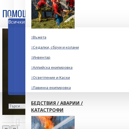
ПОМОЩНИ ВЪЖЕТА
Всички
Въжета
Седалки, сбруи и колани
Инвентар
Алпийска екипировка
Осветление и Каски
Лавинна екипировка
БЕДСТВИЯ / АВАРИИ /
КАТАСТРОФИ