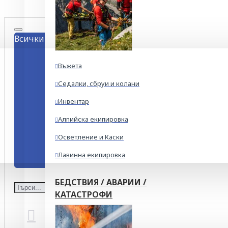
Всички
Въжета
Седалки, сбруи и колани
Инвентар
Алпийска екипировка
Осветление и Каски
Лавинна екипировка
БЕДСТВИЯ / АВАРИИ /
КАТАСТРОФИ