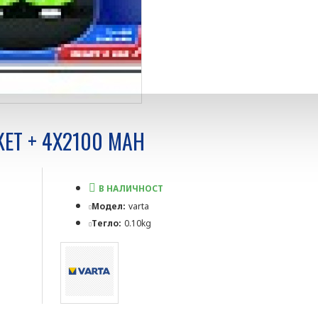
ET + 4X2100 MAH
В НАЛИЧНОСТ
Модел:
varta
Тегло:
0.10kg