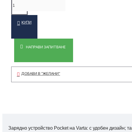
AED / Ресусцитация
КУПИ
IFAK / TRAUMA / АПТЕЧКИ
Евакуация / Обездвижване
Учебна екипировка
НАПРАВИ ЗАПИТВАНЕ
Литература
Чанти за парамедици
ДОБАВИ В "ЖЕЛАНИ"
Зарядно устройство Pocket на Varta: с удобен дизайн; т