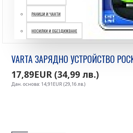
РАНИЦИ И ЧАНТИ
Батерии VARTA
НОСИЛКИ И ОБЕЗДИЖВАНЕ
Ветрогенератори
Затворени пространства
Лични предпазни средства
VARTA ЗАРЯДНО УСТРОЙСТВО POCK
Работа на височина
17,89EUR (34,99 лв.)
ПЪРВА ПОМОЩ И
Дан. основа: 14,91EUR (29,16 лв.)
РЕСУСЦИТАЦИЯ