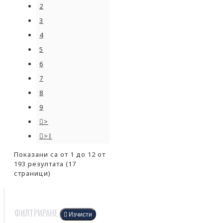
2
3
4
5
6
7
8
9
>
>|
Показани са от 1 до 12 от
193 резултата (17
страници)
ФИЛТРИРАНЕ
Изчисти