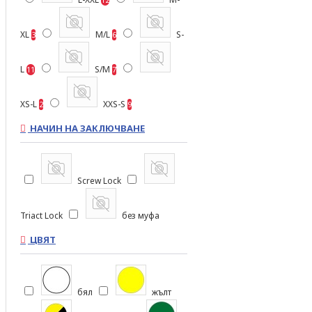
XL
M/L
S-
3
6
L
S/M
11
7
XS-L
XXS-S
2
9
НАЧИН НА ЗАКЛЮЧВАНЕ
Screw Lock
Triact Lock
без муфа
ЦВЯТ
бял
жълт