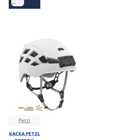
Petzl
КАСКА PETZL