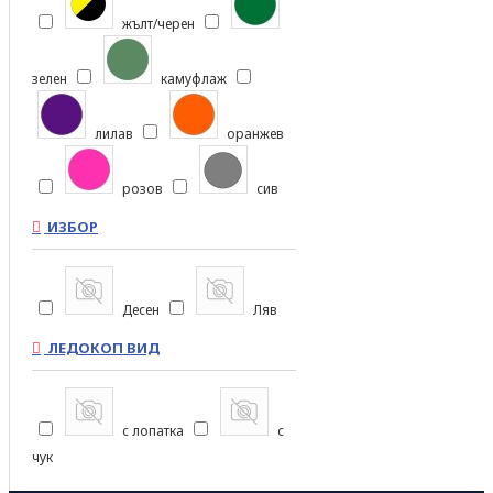
жълт/черен
зелен
камуфлаж
лилав
оранжев
розов
сив
ИЗБОР
син
тюркоаз
червен
Десен
Ляв
черен
ЛЕДОКОП ВИД
с лопатка
с
чук