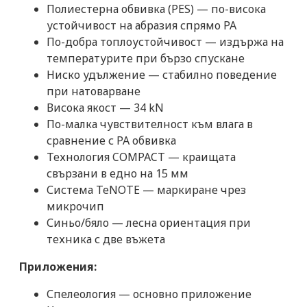
Полиестерна обвивка (PES) — по-висока
устойчивост на абразия спрямо PA
По-добра топлоустойчивост — издържа на
температурите при бързо спускане
Ниско удължение — стабилно поведение
при натоварване
Висока якост — 34 kN
По-малка чувствителност към влага в
сравнение с PA обвивка
Технология COMPACT — краищата
свързани в едно на 15 мм
Система TeNOTE — маркиране чрез
микрочип
Синьо/бяло — лесна ориентация при
техника с две въжета
Приложения:
Спелеология — основно приложение