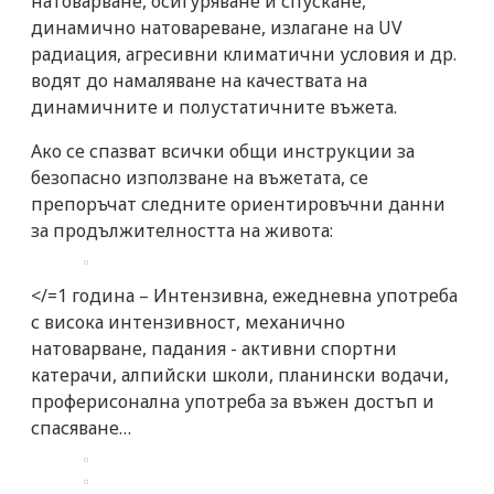
натоварване,
осигуряване и
спускане,
динамично натовареване, излагане
на UV
радиация, агресивни климатични условия и др.
водят до намаляване на
качествата
на
динамичн
ите и полустатичните
въже
та
.
Ако се спазват всички общи инструкции за
безопасно използване на въжета
та
, се
препоръчат следните ориентировъчни данни
за продължителността на живота:
</=1 година – Интензивна, ежедневна употреба
с висока интензивност, механично
натоварване, падания - активни спортни
катерачи, алпийски школи, планински водачи,
проферисонална употреба за въжен достъп и
спасяване…