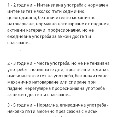
1 - 2 години – Интензивна употреба с нормален
интензитет няколко пъти седмично,
целогодишно, без значително механично
натоварване, нормално натоварване от падания,
активни катерачи, професионална, но не
ежедневна употреба за въжен достъп и
спасяване…
2 - 3 години – Честа употреба, но не интензивна
употреба - почивните дни, през цялата година с
нисък интензитет на употреба, без значително
механично натоварване или спиране при
падане, нерегулярна професионална употреба
за въжен достъп и спасяване…
3 - 5 години – Нормална, епизодична употреба -
няколко пъти месечно през сезона с нисък