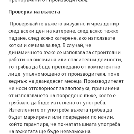
Проверка на въжета
Проверявайте въжето визуално и чрез допир
след всеки ден на катерене, след всяко тежко
падане, след всяко катерене, ако използвате
котки и
сечива
за лед. В случай, че
динамичното въже се използва за строителни
работи на височина или спасителни дейности,
то трябва да бъде прегледано от компетентно
лице, упълномощено от производителя, поне
веднъж на дванадесет месеца. Производителят
не носи отговорност за злополука, причинена
от използването на повредено въже, което е
трябвало да бъде изтеглено от употреба.
Изтеглените от употреба въжета трябва да
бъдат маркирани или повредени по начин,
който гарантира, че по-нататъшната употреба
на въжетата ще бъде невъзможна.