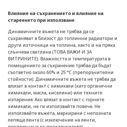
Влияние на съхранението и влияние на
стареенето при използване
Динамичните въжета не трябва да се
съхраняват в близост до топлинни радиатори и
други източници на топлина, както и на пряка
слънчева светлина (ТОВА ВАЖИ И ЗА
ВИТРИНИТЕ). Влажността и температурата в
помещението за съхранение трябва да бъдат
съответно около 60% и 25 °C (препоръчителни
стойности). Динамичните въжета не трябва да
влизат в контакт с химикали (като органични
химикали, масла, киселини) или техните
изпарения. Ако влязат в контакт с горните
химикали, не ги използвайте повече. Не
използвайте въжета, маркирани с непозната
лепяща лента (с изключение на ленти,
препоръчани от производителя).