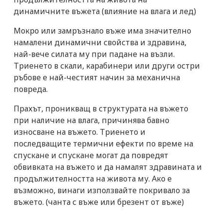
динамичните въжета (влияние на влага и лед)
Мокро или замръзнало въже има значително
намалени динамични свойства и здравина,
най-вече силата му при падане на възли.
Триенето в скали, карабинери или други остри
ръбове е най-честият начин за механична
повреда.
Прахът, проникващ в структурата на въжето
при наличие на влага, причинява бавно
износване на въжето. Триенето и
последващите термични ефекти по време на
спускане и спускане могат да повредят
обвивката на въжето и да намалят здравината и
продължителността на живота му. Ако е
възможно, винаги използвайте покривало за
въжето. (чанта с въже или брезент от въже)