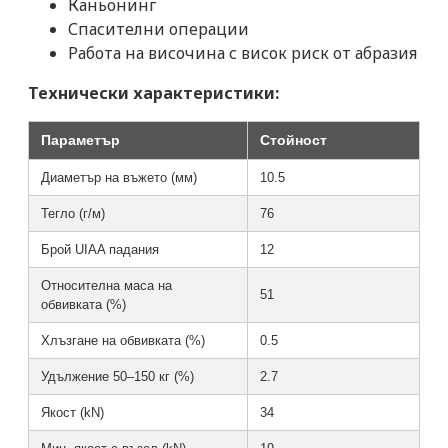
Каньонинг
Спасителни операции
Работа на височина с висок риск от абразия
Технически характеристики:
Параметър
Стойност
Диаметър на въжето (мм)
10.5
Тегло (г/м)
76
Брой UIAA падания
12
Относителна маса на
51
обвивката (%)
Хлъзгане на обвивката (%)
0.5
Удължение 50–150 кг (%)
2.7
Якост (kN)
34