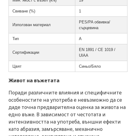
Мин. якост с възел (kN)
19
Свиване (%)
1
PES/PA обвивка/
Използван материал
сърцевина
Тип
A
EN 1891 / CE 1019 /
Сертификации
UIAA
Цвят
Синьо/Бяло
Живот на въжетата
Поради различните влияния и
специфичните
особеностите на употреба е невъзможно да се
даде точна
предварителна оценка за живота на
едно въже
. В зависимост от честотата и
интензивността на употреба, външни ефекти
като абразия, замърсяване, механично