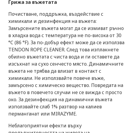
Грижа за въжетата
Почистване, поддръжка, въздействие с
химикали и дезинфекция на въжета:
Замърсените въжета могат да се измиват ръчно
в хладка вода с температура не по-висока от 30
°C (86 °F). За по-добър ефект може да се използва
TENDON ROPE CLEANER. След това изплакнете
обилно въжетата с чиста вода и ги оставете да
изсъхнат на сухо сенчесто място. Динамичните
въжета не трябва да влизат в контакт с
химикали. Не използвайте повече въже,
замърсено с химическо вещество. Повредата на
въжето в повечето случаи не се вижда с просто
око. За дезинфекция на динамични въжета
използвайте слаб 1% разтвор на калиев
перманганат или MIRAZYME.
Неблагоприятни ефекти върху
продължителността на живота на