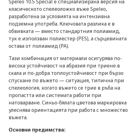
Speleo 10.5 Special е специализирана версия на
класическото спелеоложко въже Speleo,
разработена за условията на интензивна
подземна употреба. Ключовата разлика е в
обвивката — вместо стандартния полиамид,
тук е използван полиестер (PES), а сърцевината
остава от полиамид (PA).
Тази комбинация от материали осигурява по-
висока устойчивост на абразия при триене в
скала и по-добра топлоустойчивост при бързо
спускане по въжето — ситуация, типична при
спелеология, когато въжето се трие в ръба на
пропастта или системата работи при
натоварване. Синьо-бялата цветова маркировка
улеснява ориентацията при работа с множество
въжета.
Основни предимства: