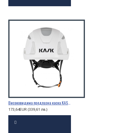
Високовидима предпазна каска KASK PRIMERO HI VIZ
173,64EUR (339,61 лв.)