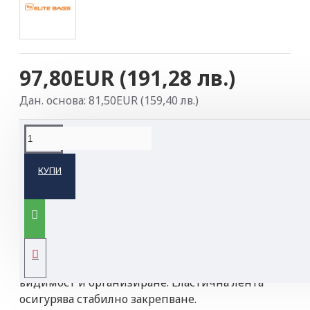
97,80EUR (191,28 лв.)
Дан. основа: 81,50EUR (159,40 лв.)
ОПИСАНИЕ НА ПРОДУКТА
КУПИ
Практична чанта с голям обем - с четири
регулируеми вътрешни разделителя и голямо
дълго отделение.
От вътрешната страна на капака има Прозрачен
джоб, който дава възможност за лесна
видимост и организиране. Еластична лента
осигурява стабилно закрепване.