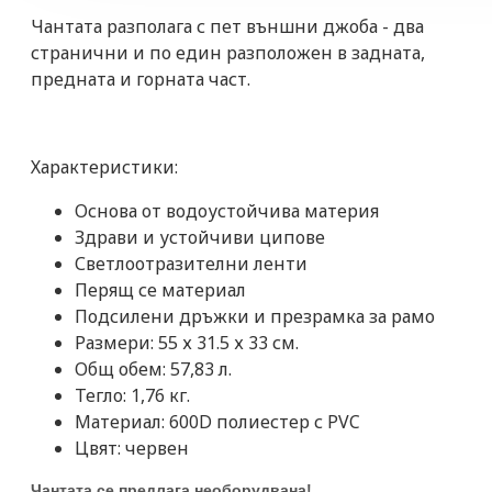
Чантата разполага с пет външни джоба - два
странични и по един разположен в задната,
предната и горната част.
Характеристики:
Основа от водоустойчива материя
Здрави и устойчиви ципове
Светлоотразителни ленти
Перящ се материал
Подсилени дръжки и презрамка за рамо
Размери: 55 х 31.5 х 33 см.
Общ обем: 57,83 л.
Тегло: 1,76 кг.
Материал: 600D полиестер с PVC
Цвят: червен
Чантата се предлага необорудвана!