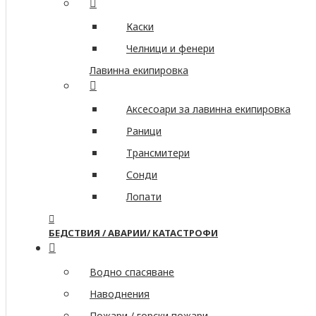
Каски
Челници и фенери
Лавинна екипировка
Аксесоари за лавинна екипировка
Раници
Трансмитери
Сонди
Лопати
БЕДСТВИЯ / АВАРИИ/ КАТАСТРОФИ
Водно спасяване
Наводнения
Пожари / горски пожари