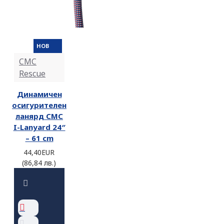
НОВ
CMC
Rescue
Динамичен
осигурителен
ланярд CMC
I-Lanyard 24″
– 61 cm
44,40EUR
(86,84 лв.)