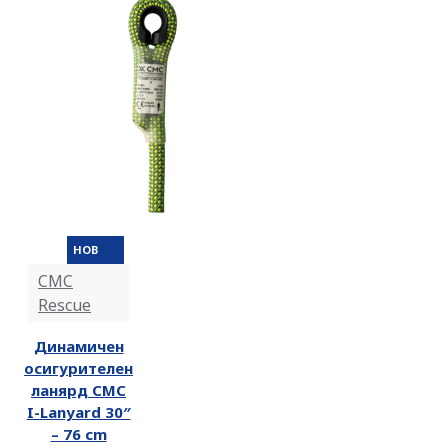
НОВ
CMC
Rescue
Динамичен
осигурителен
ланярд CMC
I-Lanyard 30″
– 76 cm