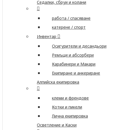
Седалки, сбруи и колани
работа / спасяване
катерене / спорт
Инвентар
Осигурители и десандьори
Ремъци и абсорбери
Карабинери и Макари
Екипиране и анкериране
Алпийска екипировка
клеми и френдове
Котки и пикели
Лична екипировка
Осветление и Каски