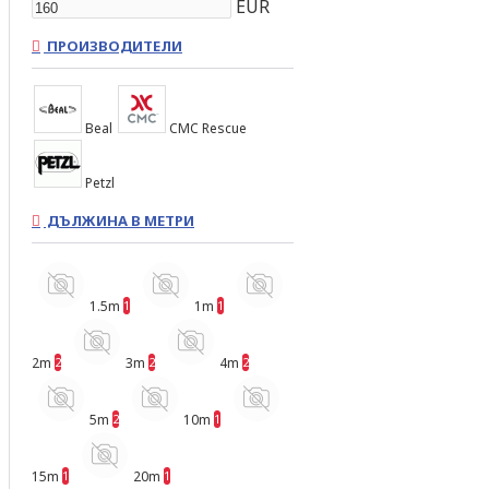
EUR
ПРОИЗВОДИТЕЛИ
Beal
CMC Rescue
Petzl
ДЪЛЖИНА В МЕТРИ
1.5m
1m
1
1
2m
3m
4m
2
2
2
5m
10m
2
1
15m
20m
1
1